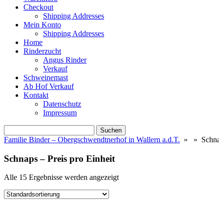
Checkout
Shipping Addresses
Mein Konto
Shipping Addresses
Home
Rinderzucht
Angus Rinder
Verkauf
Schweinemast
Ab Hof Verkauf
Kontakt
Datenschutz
Impressum
Suchen
nach:
Familie Binder – Obergschwendtnerhof in Wallern a.d.T.
» » Schnaps
Schnaps – Preis pro Einheit
Alle 15 Ergebnisse werden angezeigt